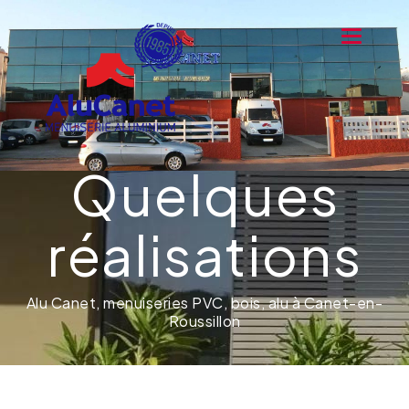
Toggle na
Quelques
réalisations
Alu Canet, menuiseries PVC, bois, alu à Canet-en-
Roussillon