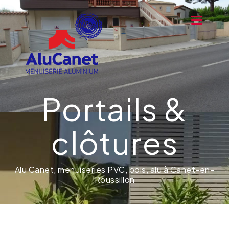
Toggle na
Portails &
clôtures
Alu Canet, menuiseries PVC, bois, alu à Canet-en-
Roussillon