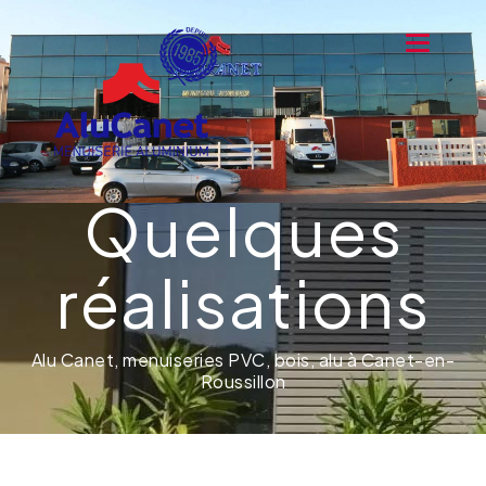
Toggle na
Quelques
réalisations
Alu Canet, menuiseries PVC, bois, alu à Canet-en-
Roussillon